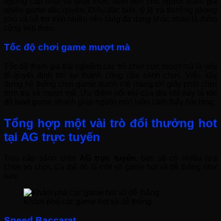
ngừng cập nhật và phát triển, đem đến cho người tham gia
nhiều game độc quyền. Điều đặc biệt, tỷ lệ trả thưởng phong
phú và hỗ trợ trên nhiều nền tảng đa dạng khác nhau là điểm
cộng tiếp theo.
Tốc độ chơi game mượt mà
Tốc độ tham gia trải nghiệm các trò chơi cực mượt mà là yếu
tố quyết định tới sự thành công của sảnh chơi. Việc xây
dựng hệ thống chơi game mạnh mẽ mang tới giây phút chơi
trơn tru và mượt mà. Ưu điểm nổi trội của địa chỉ này là tốc
độ load game nhanh giúp người mới luôn cảm thấy hài lòng.
Tổng hợp một vài trò đổi thưởng hot
tại AG trực tuyến
Truy cập sảnh chơi
AG trực tuyến
, bạn sẽ có nhiều lựa
chọn trò chơi. Cụ thể đó là một số game hot và dễ thắng như
sau:
Khám phá các game hot và dễ thắng
Speed Baccarat