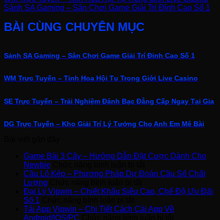
Sảnh SA Gaming – Sân Chơi Game Giải Trí Đỉnh Cao Số 1
BÀI CÙNG CHUYÊN MỤC
Sảnh SA Gaming – Sân Chơi Game Giải Trí Đỉnh Cao Số 1
WM Trực Tuyến – Tinh Hoa Hội Tụ Trong Giới Live Casino
SE Trực Tuyến – Trải Nghiệm Đánh Bạc Đẳng Cấp Ngay Tại Gia
DG Trực Tuyến – Kho Giải Trí Lý Tưởng Cho Anh Em Mê Bài
Bài viết gần đây
Game Bài 3 Cây – Hướng Dẫn Đặt Cược Dành Cho
ở
Newbie
Chức năng bình luận bị tắt
Game
Cầu Lô Kép – Phương Pháp Dự Đoán Cầu Số Chất
ở
Bài
Lượng
Chức năng bình luận bị tắt
Cầu
3
Đại Lý Vipwin – Chiết Khấu Siêu Cao, Chế Độ Ưu Đãi
ở
Lô
Cây
Số 1
Chức năng bình luận bị tắt
Đại
Kép
–
Tải App Vipwin – Chi Tiết Cách Cài App Về
Lý
–
Hướng
ở
Android/IOS/PC
Chức năng bình luận bị tắt