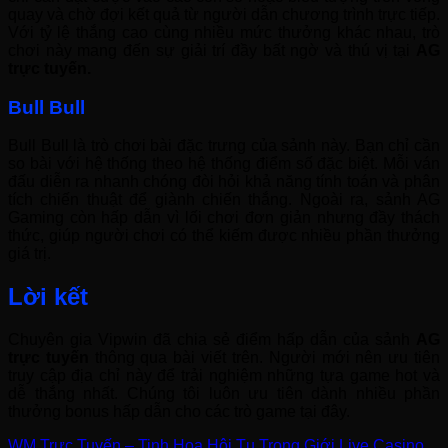
quay và chờ đợi kết quả từ người dẫn chương trình trực tiếp.
Với tỷ lệ thắng cao cùng nhiều mức thưởng khác nhau, trò
chơi này mang đến sự giải trí đầy bất ngờ và thú vị tại
AG
trực tuyến.
Bull Bull
Bull Bull là trò chơi bài đặc trưng của sảnh này. Bạn chỉ cần
so bài với hệ thống theo hệ thống điểm số đặc biệt. Mỗi ván
đấu diễn ra nhanh chóng đòi hỏi khả năng tính toán và phân
tích chiến thuật để giành chiến thắng. Ngoài ra, sảnh AG
Gaming còn hấp dẫn vì lối chơi đơn giản nhưng đầy thách
thức, giúp người chơi có thể kiếm được nhiều phần thưởng
giá trị.
Lời kết
Chuyên gia Vipwin đã chia sẻ điểm hấp dẫn của sảnh
AG
trực tuyến
thông qua bài viết trên. Người mới nên ưu tiên
truy cập địa chỉ này để trải nghiệm những tựa game hot và
dễ thắng nhất. Chúng tôi luôn ưu tiên dành nhiều phần
thưởng bonus hấp dẫn cho các trò game tại đây.
WM Trực Tuyến – Tinh Hoa Hội Tụ Trong Giới Live Casino