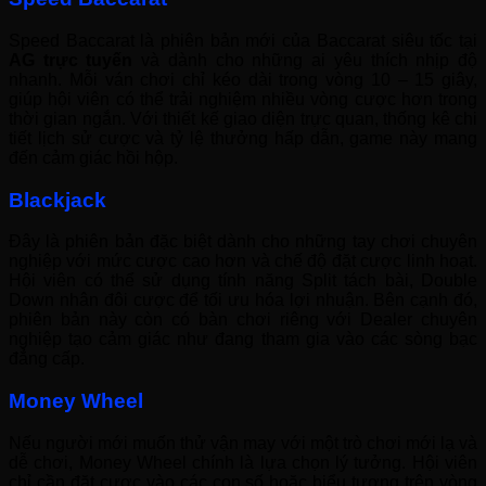
Speed Baccarat là phiên bản mới của Baccarat siêu tốc tại
AG trực tuyến
và dành cho những ai yêu thích nhịp độ
nhanh. Mỗi ván chơi chỉ kéo dài trong vòng 10 – 15 giây,
giúp hội viên có thể trải nghiệm nhiều vòng cược hơn trong
thời gian ngắn. Với thiết kế giao diện trực quan, thống kê chi
tiết lịch sử cược và tỷ lệ thưởng hấp dẫn, game này mang
đến cảm giác hồi hộp.
Blackjack
Đây là phiên bản đặc biệt dành cho những tay chơi chuyên
nghiệp với mức cược cao hơn và chế độ đặt cược linh hoạt.
Hội viên có thể sử dụng tính năng Split tách bài, Double
Down nhân đôi cược để tối ưu hóa lợi nhuận. Bên cạnh đó,
phiên bản này còn có bàn chơi riêng với Dealer chuyên
nghiệp tạo cảm giác như đang tham gia vào các sòng bạc
đẳng cấp.
Money Wheel
Nếu người mới muốn thử vận may với một trò chơi mới lạ và
dễ chơi, Money Wheel chính là lựa chọn lý tưởng. Hội viên
chỉ cần đặt cược vào các con số hoặc biểu tượng trên vòng