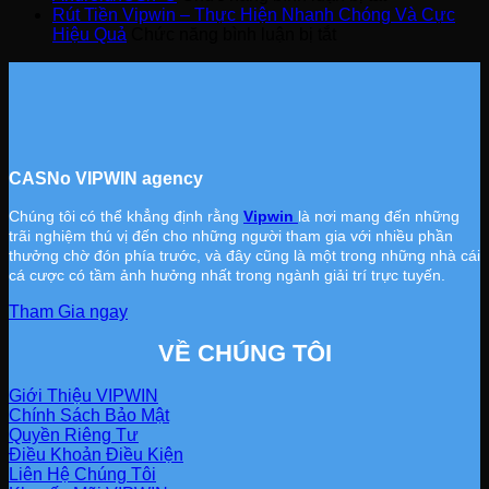
Vipwin
Phương
Dẫn
Tải
Rút Tiền Vipwin – Thực Hiện Nhanh Chóng Và Cực
–
Pháp
Đặt
ở
App
Hiệu Quả
Chức năng bình luận bị tắt
Chiết
Dự
Cược
Rút
Vipwin
Khấu
Đoán
Dành
Tiền
–
Siêu
Cầu
Cho
Vipwin
Chi
Cao,
Số
Newbie
–
Tiết
Chế
Chất
Thực
Cách
Độ
Lượng
Hiện
Cài
Ưu
Nhanh
App
CASNo VIPWIN agency
Đãi
Chóng
Về
Số
Và
Android/IOS
Chúng tôi
có thể khẳng định rằng
Vipwin
là nơi mang đến những
1
Cực
trãi nghiệm thú vị đến cho những người tham gia với nhiều phần
Hiệu
thưởng chờ đón phía trước, và đây cũng là một trong những nhà cái
Quả
cá cược có tầm ảnh hưởng nhất trong ngành giải trí trực tuyến.
Tham Gia ngay
VỀ CHÚNG TÔI
Giới Thiệu VIPWIN
Chính Sách Bảo Mật
Quyền Riêng Tư
Điều Khoản Điều Kiện
Liên Hệ Chúng Tôi