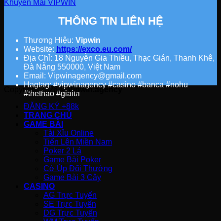
Khuyến Mãi VIPWIN
THÔNG TIN LIÊN HỆ
Thương Hiệu:
Vipwin
Website:
https://exco.eu.com/
Địa Chỉ: 18 Nguyễn Gia Thiều, Thạc Gián, Thanh Khê,
Đà Nẵng 550000, Việt Nam
Email:
Vipwinagency@gmail.com
Hagtag: #vipwinagency #casino #banca #nohu
Copyright 2026 ©
Vipwin.agency
#thethao #giaitri
ĐĂNG KÝ +88k
TRANG CHỦ
GAME BÀI
Tài Xỉu Online
Tiến Lên Miền Nam
Poker 2 Lá
Game Bài Poker
Cờ Úp Đổi Thưởng
Game Bài 3 Cây
CASINO
AG Trực Tuyến
SE Trực Tuyến
DG Trực Tuyến