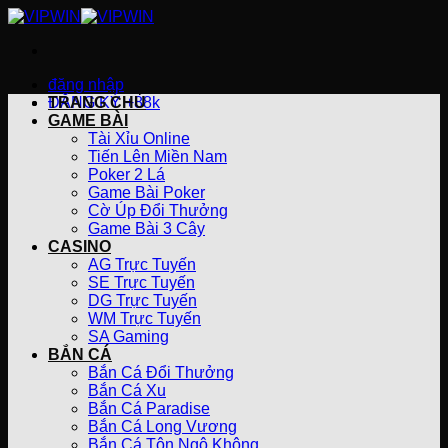
đăng nhập
ĐĂNG KÝ +88k
TRANG CHỦ
GAME BÀI
Tài Xỉu Online
Tiến Lên Miền Nam
Poker 2 Lá
Game Bài Poker
Cờ Úp Đổi Thưởng
Game Bài 3 Cây
CASINO
AG Trực Tuyến
SE Trực Tuyến
DG Trực Tuyến
WM Trực Tuyến
SA Gaming
BẮN CÁ
Bắn Cá Đổi Thưởng
Bắn Cá Xu
Bắn Cá Paradise
Bắn Cá Long Vương
Bắn Cá Tôn Ngộ Không