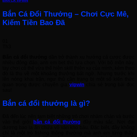
BẮN CÁ VIPWIN
Bắn Cá Đổi Thưởng – Chơi Cực Mê,
Kiếm Tiền Bao Đã
01
Th3
Bắn cá đổi thưởng
dần trở thành xu hướng cá cược được
nhiều đông đảo, anh em bet thủ lựa chọn. Với bộ môn này,
tay chơi có thể vừa thể hiện skill thiện xạ của mình, kèm theo
đó là thu về một khoảng thưởng bất ngờ. Nhưng trước khi
lên nòng khai trận, ngư thủ cần trang bị một số kiến thức
quan trọng được chuyên gia
vipwin
chia sẻ trong bài đọc
sau!
Bắn cá đổi thưởng là gì?
Đã đến lúc nên tạm biệt những trò chơi nhàm chán và bước
vào thế giới
b
ắn cá đổi thưởng
đầy màu sắc. Nơi đại
dương bao la ẩn chứa vô vàn kho báu. Đặc biệt, đây không
chỉ là một trò fishing thông thường mà anh em từng thấy.