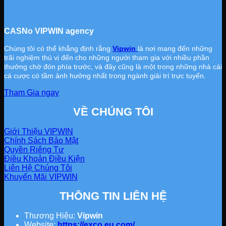
Cao,
Số
Newbie
–
Tiết
Chế
Chất
Thực
Cách
Độ
Lượng
Hiện
Cài
Ưu
Nhanh
App
CASNo VIPWIN agency
Đãi
Chóng
Về
Số
Và
Android/IOS
Chúng tôi
có thể khẳng định rằng
Vipwin
là nơi mang đến những
1
Cực
trãi nghiệm thú vị đến cho những người tham gia với nhiều phần
Hiệu
thưởng chờ đón phía trước, và đây cũng là một trong những nhà cái
Quả
cá cược có tầm ảnh hưởng nhất trong ngành giải trí trực tuyến.
Tham Gia ngay
VỀ CHÚNG TÔI
Giới Thiệu VIPWIN
Chính Sách Bảo Mật
Quyền Riêng Tư
Điều Khoản Điều Kiện
Liên Hệ Chúng Tôi
Khuyến Mãi VIPWIN
THÔNG TIN LIÊN HỆ
Thương Hiệu:
Vipwin
Website:
https://exco.eu.com/