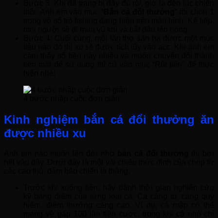
Bước 3: Khi đã trang bị đầy đủ rồi, giờ là đến lúc chiến
thôi. Anh em vào mục “
Bắn cá đổi thưởng
” rồi chọn 1
trong vô số trò fishing đang hiện trên màn hình. Kế tiếp,
mọi người sẽ đi mua vũ khí và bắt đầu lên nòng.
Bước 4: Cuối cùng, mỗi lần thợ săn hạ được một mục
tiêu nào đó thì xu sẽ được tích lũy vào acc. Khi anh em
cảm thấy số tiền này nhiều và muốn chuyển đổi thành
tiền mặt để sử dụng thì cứ vào mục “Rút tiền” để thực
hiện nhé!
4 bước nhập cuộc đơn giản
Kinh nghiệm bắn cá đổi thưởng ăn
được nhiều xu
Anh em nào muốn lên đời nhờ
bắn cá đổi thưởng
thì bơi
hết vào đây. Dưới đây là một vài chiêu thức đỉnh của chóp từ
các cao thủ, đảm bảo chiến là thắng.
Trước khi xuống tiền, hãy dành thời gian nghiên cứu
kỹ bảng điểm của từng loại cá. Cá càng to, càng quý
hiếm, điểm thưởng càng cao. Ví dụ, cá mập có thể
mang về gấp 100 lần tiền cược, trong khi cá nhỏ chỉ