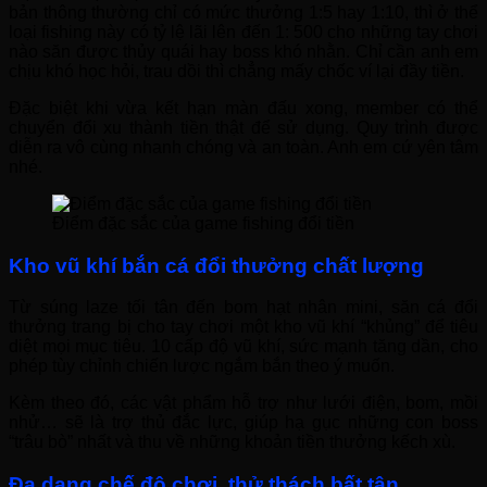
bản thông thường chỉ có mức thưởng 1:5 hay 1:10, thì ở thể
loại fishing này có tỷ lệ lãi lên đến 1: 500 cho những tay chơi
nào săn được thủy quái hay boss khó nhằn. Chỉ cần anh em
chịu khó học hỏi, trau dồi thì chẳng mấy chốc ví lại đầy tiền.
Đặc biệt khi vừa kết hạn màn đấu xong, member có thể
chuyển đổi xu thành tiền thật để sử dụng. Quy trình được
diễn ra vô cùng nhanh chóng và an toàn. Anh em cứ yên tâm
nhé.
Điểm đặc sắc của game fishing đổi tiền
Kho vũ khí bắn cá đổi thưởng chất lượng
Từ súng laze tối tân đến bom hạt nhân mini, săn cá đổi
thưởng trang bị cho tay chơi một kho vũ khí “khủng” để tiêu
diệt mọi mục tiêu. 10 cấp độ vũ khí, sức mạnh tăng dần, cho
phép tùy chỉnh chiến lược ngắm bắn theo ý muốn.
Kèm theo đó, các vật phẩm hỗ trợ như lưới điện, bom, mồi
nhử… sẽ là trợ thủ đắc lực, giúp hạ gục những con boss
“trâu bò” nhất và thu về những khoản tiền thưởng kếch xù.
Đa dạng chế độ chơi, thử thách bất tận