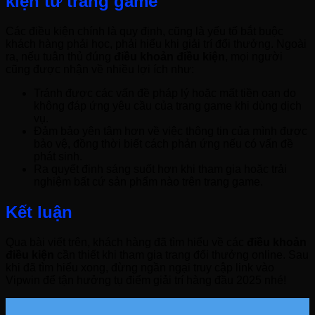
kiện từ trang game
Các điều kiện chính là quy định, cũng là yếu tố bắt buộc
khách hàng phải học, phải hiểu khi giải trí đổi thưởng. Ngoài
ra, nếu tuân thủ đúng
điều khoản điều kiện
, mọi người
cũng được nhận về nhiều lợi ích như:
Tránh được các vấn đề pháp lý hoặc mất tiền oan do
không đáp ứng yêu cầu của trang game khi dùng dịch
vụ.
Đảm bảo yên tâm hơn về việc thông tin của mình được
bảo vệ, đồng thời biết cách phản ứng nếu có vấn đề
phát sinh.
Ra quyết định sáng suốt hơn khi tham gia hoặc trải
nghiệm bất cứ sản phẩm nào trên trang game.
Kết luận
Qua bài viết trên, khách hàng đã tìm hiểu về các
điều khoản
điều kiện
cần thiết khi tham gia trang đổi thưởng online. Sau
khi đã tìm hiểu xong, đừng ngần ngại truy cập link vào
Vipwin để tận hưởng tụ điểm giải trí hàng đầu 2025 nhé!