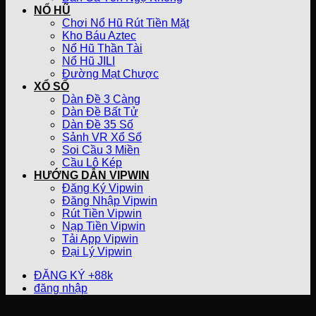
NỔ HŨ
Chơi Nổ Hũ Rút Tiền Mặt
Kho Báu Aztec
Nổ Hũ Thần Tài
Nổ Hũ JILI
Đường Mạt Chược
XỔ SỐ
Dàn Đề 3 Càng
Dàn Đề Bất Tử
Dàn Đề 35 Số
Sảnh VR Xổ Số
Soi Cầu 3 Miền
Cầu Lô Kép
HƯỚNG DẪN VIPWIN
Đăng Ký Vipwin
Đăng Nhập Vipwin
Rút Tiền Vipwin
Nạp Tiền Vipwin
Tải App Vipwin
Đại Lý Vipwin
ĐĂNG KÝ +88k
đăng nhập