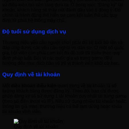
và điều kiện mà nền tảng đưa ra. Ở trong mục “Đăng ký” tài
khoản, khách hàng sẽ thấy nút đánh dấu vào ô đồng ý. Đó
chính là hành động thể hiện sự cam kết tuân thủ các quy
định từ phía hệ thống máy chủ.
Độ tuổi sử dụng dịch vụ
Thương hiệu yêu cầu người chơi phải đủ 18 tuổi trở lên và
đáp ứng được các yêu cầu nghĩa vụ dân sự. Ở một số quốc
gia, hội viên còn phải cam kết đủ độ tuổi tối thiểu theo quy
định pháp luật. Bởi vì các quốc gia và trang game đều
hướng đến mục đích bảo vệ trẻ vị thành viên khỏi cờ bạc.
Quy định về tài khoản
Một
điều khoản điều kiện
quan trọng về tài khoản là số
lượng khách hàng được đăng ký. Theo đó, bạn chỉ được
phép đăng ký và sử dụng 1 tài khoản duy nhất tại trang game
(theo số điện thoại và IP). Nếu sử dụng nhiều tài khoản hoặc
thông tin giả mạo, thương hiệu có thể tạm dừng hoặc khóa
tài khoản vĩnh viễn.
Quy định về tài khoản