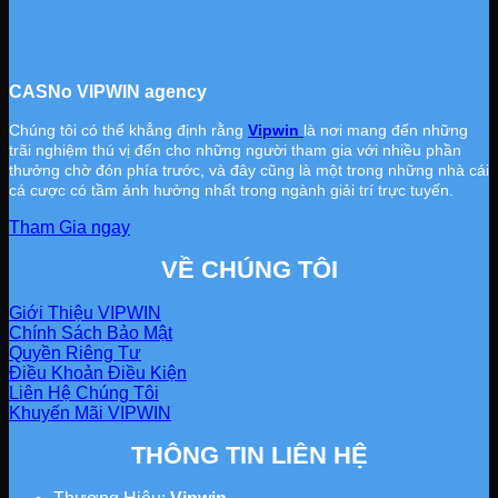
CASNo VIPWIN agency
Chúng tôi
có thể khẳng định rằng
Vipwin
là nơi mang đến những
trãi nghiệm thú vị đến cho những người tham gia với nhiều phần
thưởng chờ đón phía trước, và đây cũng là một trong những nhà cái
cá cược có tầm ảnh hưởng nhất trong ngành giải trí trực tuyến.
Tham Gia ngay
VỀ CHÚNG TÔI
Giới Thiệu VIPWIN
Chính Sách Bảo Mật
Quyền Riêng Tư
Điều Khoản Điều Kiện
Liên Hệ Chúng Tôi
Khuyến Mãi VIPWIN
THÔNG TIN LIÊN HỆ