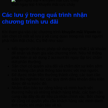
Đón ngay top 4 khuyến mãi cực cháy
Các lưu ý trong quá trình nhận
chương trình ưu đãi
Khi tham gia vào các chương trình
khuyến mãi Vipwin
tại
sân chơi có một số lưu ý vô cùng quan trọng mà mọi người
phải nắm thật chắc. Cụ thể như sau:
Mỗi người chỉ được phép sử dụng duy nhất 1 tài khoản
để nhận và tham gia vào chương trình. Nếu hệ thống
phát hiện ai sử dụng 2 account thì ngay lập tức chấm
dứt phần thưởng.
Sân chơi có quyền sửa đổi và chấm dứt sự kiện sớm
mà không cần phải thông báo trước với mọi người.
Để được nhận tiền thưởng thành công, các bạn cần
tuân thủ nghiêm túc các quy định điều khoản điều kiện
được đề ra trước đó.
Nhằm đảm bảo sự công bằng và minh bạch với
thương hiệu và những khách hàng khác, các bạn cần
cung cấp đầy đủ dữ liệu cá nhân chính xác. Bởi chúng
tôi cũng có quyền yêu cầu khách hàng xác minh danh
tính trước khi nhận tiền về túi.