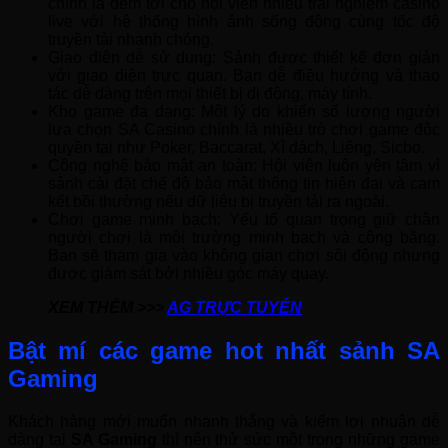
chính là đem tới cho hội viên nhiều trải nghiệm casino
live với hệ thống hình ảnh sống động cùng tốc độ
truyền tải nhanh chóng.
Giao diện dễ sử dụng: Sảnh được thiết kế đơn giản
với giao diện trực quan. Bạn dễ điều hướng và thao
tác dễ dàng trên mọi thiết bị di động, máy tính.
Kho game đa dạng: Một lý do khiến số lượng người
lựa chọn SA Casino chính là nhiều trò chơi game độc
quyền tại như Poker, Baccarat, Xì dách, Liêng, Sicbo.
Công nghệ bảo mật an toàn: Hội viên luôn yên tâm vì
sảnh cài đặt chế độ bảo mật thông tin hiện đại và cam
kết bồi thường nếu dữ liệu bị truyền tải ra ngoài.
Chơi game minh bạch: Yếu tố quan trọng giữ chân
người chơi là môi trường minh bạch và công bằng.
Ban sẽ tham gia vào không gian chơi sôi động nhưng
được giám sát bởi nhiều góc máy quay.
XEM THÊM >>>
AG TRỰC TUYẾN
Bật mí các game hot nhất sảnh SA
Gaming
Khách hàng mới muốn nhanh thắng và kiếm lợi nhuận dễ
dàng tại
SA Gaming
thì nên thử sức một trong những game