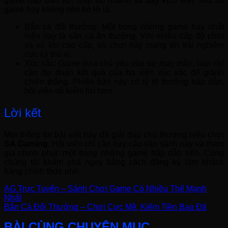
game hấp dẫn với nhịp độ nhanh và đầy kịch tính. Một số
game hay không nên bỏ lỡ là:
Bắn cá đổi thưởng: Một trong những game hay nhất
hiện nay là săn cá ăn thưởng. Với nhiều cấp độ chơi
và vũ khí cao cấp, trò chơi này mang tới trải nghiệm
cực kỳ thú vị.
Xúc xắc: Game dựa chủ yếu vào sự may mắn, bạn chỉ
cần dự đoán kết quả của ba viên xúc xắc để giành
chiến thắng. Phiên bản này có tỷ lệ thưởng hấp dẫn,
hội viên dễ kiếm lời hơn.
Lời kết
Mọi thông tin bài viết này đã giải đáp cho thương hiệu chơi
SA Gaming.
Hội viên chỉ cần truy cập vào sảnh này và tham
gia chinh phục một trong những game hấp dẫn trên. Cùng
chúng tôi khám phá ngay bằng cách đăng ký làm khách
hàng chính thức nhé.
AG Trực Tuyến – Sảnh Chơi Game Có Nhiều Thế Mạnh
Nhất
Bắn Cá Đổi Thưởng – Chơi Cực Mê, Kiếm Tiền Bao Đã
BÀI CÙNG CHUYÊN MỤC