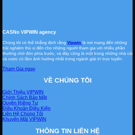
Khấu
Đoán
Dành
Tiền
–
Siêu
Cầu
Cho
Vipwin
Chi
Cao,
Số
Newbie
–
Tiết
Chế
Chất
Thực
Cách
Độ
Lượng
Hiện
Cài
Ưu
Nhanh
App
CASNo VIPWIN agency
Đãi
Chóng
Về
Số
Và
Android/IOS
Chúng tôi
có thể khẳng định rằng
Vipwin
là nơi mang đến những
1
Cực
trãi nghiệm thú vị đến cho những người tham gia với nhiều phần
Hiệu
thưởng chờ đón phía trước, và đây cũng là một trong những nhà cái
Quả
cá cược có tầm ảnh hưởng nhất trong ngành giải trí trực tuyến.
Tham Gia ngay
VỀ CHÚNG TÔI
Giới Thiệu VIPWIN
Chính Sách Bảo Mật
Quyền Riêng Tư
Điều Khoản Điều Kiện
Liên Hệ Chúng Tôi
Khuyến Mãi VIPWIN
THÔNG TIN LIÊN HỆ