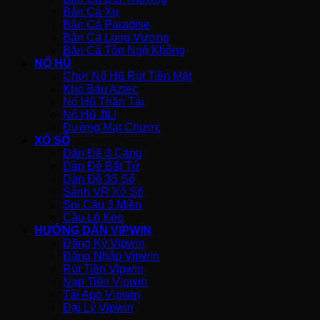
Bắn Cá Xu
Bắn Cá Paradise
Bắn Cá Long Vương
Bắn Cá Tôn Ngộ Không
NỔ HŨ
Chơi Nổ Hũ Rút Tiền Mặt
Kho Báu Aztec
Nổ Hũ Thần Tài
Nổ Hũ JILI
Đường Mạt Chược
XỔ SỐ
Dàn Đề 3 Càng
Dàn Đề Bất Tử
Dàn Đề 35 Số
Sảnh VR Xổ Số
Soi Cầu 3 Miền
Cầu Lô Kép
HƯỚNG DẪN VIPWIN
Đăng Ký Vipwin
Đăng Nhập Vipwin
Rút Tiền Vipwin
Nạp Tiền Vipwin
Tải App Vipwin
Đại Lý Vipwin